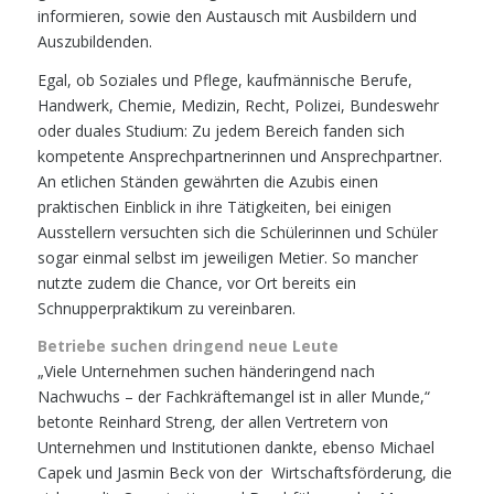
informieren, sowie den Austausch
mit Ausbildern und
Auszubildenden.
Egal, ob Soziales und Pflege, kaufmännische Berufe,
Handwerk, Chemie, Me
dizin, Recht, Polizei, Bundeswehr
oder duales Studium: Zu jedem Bereich fan
den sich
kompetente Ansprechpartnerinnen und Ansprechpartner.
An etli
chen Ständen gewährten die Azubis einen
praktischen Einblick in ihre Tätig
keiten, bei einigen
Ausstellern versuchten sich die Schülerinnen und Schüler
sogar einmal selbst im jeweiligen Metier. So mancher
nutzte zudem die
Chance, vor Ort bereits ein
Schnupperpraktikum zu vereinbaren.
Betriebe suchen dringend neue Leute
„Viele Unternehmen suchen händeringend nach
Nachwuchs – der Fachkräf
temangel ist in aller Munde,“
betonte Reinhard Streng, der allen Vertretern
von
Unternehmen und Institutionen dankte, ebenso Michael
Capek und Jas
min Beck von der Wirtschaftsförderung, die