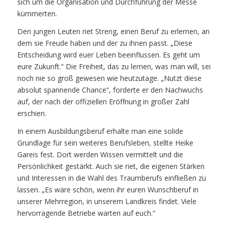
sich um die Organisation und
Durchführung der Messe
kümmerten.
Den jungen Leuten riet Streng, einen Beruf zu erlernen, an
dem sie Freude
haben und der zu ihnen passt. „Diese
Entscheidung wird euer Leben beein
flussen. Es geht um
eure Zukunft.“ Die Freiheit, das zu lernen, was man will,
sei
noch nie so groß gewesen wie heutzutage. „Nutzt diese
absolut spannende
Chance“, forderte er den Nachwuchs
auf, der nach der offiziellen Eröffnung in
großer Zahl
erschien.
In einem Ausbildungsberuf erhalte man eine solide
Grundlage für sein weite
res Berufsleben, stellte Heike
Gareis fest. Dort werden Wissen vermittelt und
die
Persönlichkeit gestärkt. Auch sie riet, die eigenen Stärken
und Interessen
in die Wahl des Traumberufs einfließen zu
lassen. „Es wäre schön, wenn ihr
euren Wunschberuf in
unserer Mehrregion, in unserem Landkreis findet. Vie
le
hervorragende Betriebe warten auf euch.“