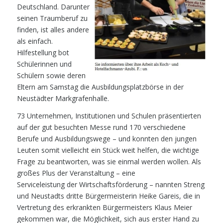
Deutschland. Darun
ter
seinen Traumberuf zu
finden, ist
alles andere
als einfach.
Hilfestel
lung bot
Schülerinnen und
Schülern
sowie deren
Eltern am Samstag die
Ausbildungsplatzbörse in der
Neu
städter Markgrafenhalle.
73 Unternehmen, Institutionen und
Schulen präsentierten
auf der gut
besuchten Messe rund 170 verschie
dene
Berufe und Ausbildungswege –
und konnten den jungen
Leuten so
mit vielleicht ein Stück weit helfen,
die wichtige
Frage zu beantworten,
was sie einmal werden wollen. Als
großes Plus der Veranstaltung – eine
Serviceleistung der Wirtschaftsför
derung – nannten Streng
und Neustadts dritte Bürgermeisterin Heike Gareis,
die in
Vertretung des erkrankten Bürgermeisters Klaus Meier
gekommen war,
die Möglichkeit, sich aus erster Hand zu