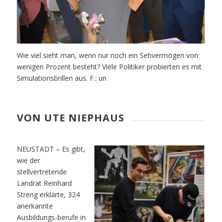
W
ie viel sieht man, wenn nur noch ein Sehvermögen von
wenigen Prozent besteht? Viele Politiker probierten es mit
Simula
tionsbrillen aus. F.: un
VON UTE NIEPHAUS
NEUSTADT – Es gibt,
wie der
stell
vertretende
Landrat Reinhard
Streng
erklärte, 324
anerkannte
Ausbil
dungs-berufe in