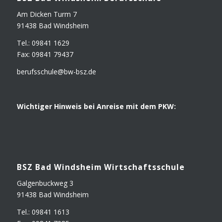
Am Dicken Turm 7
91438 Bad Windsheim
Tel.: 09841 1629
Fax: 09841 79437
berufsschule@​bw-​bsz.​de
Wich­ti­ger Hin­weis bei Anrei­se mit dem PKW:
BSZ Bad Winds­heim Wirtschaftsschule
Gal­gen­buck­weg 3
91438 Bad Windsheim
Tel.: 09841 1613