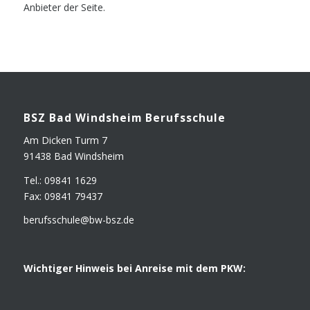
Anbieter der Seite.
BSZ Bad Winds­heim Berufsschule
Am Dicken Turm 7
91438 Bad Windsheim
Tel.: 09841 1629
Fax: 09841 79437
berufsschule@​bw-​bsz.​de
Wich­ti­ger Hin­weis bei Anrei­se mit dem PKW: