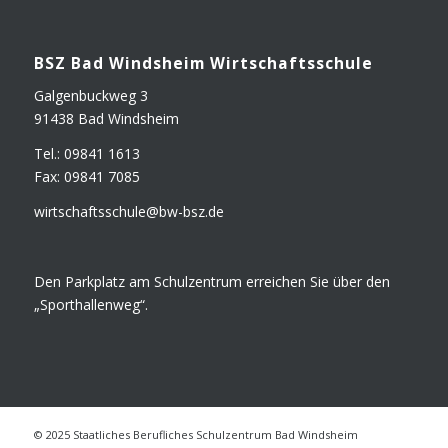
BSZ Bad Winds­heim Wirtschaftsschule
Gal­gen­buck­weg 3
91438 Bad Windsheim
Tel.: 09841 1613
Fax: 09841 7085
wirtschaftsschule@​bw-​bsz.​de
Den Park­platz am Schul­zen­trum errei­chen Sie über den
„Sport­hal­len­weg“.
© 2025 Staatliches Berufliches Schulzentrum Bad Windsheim