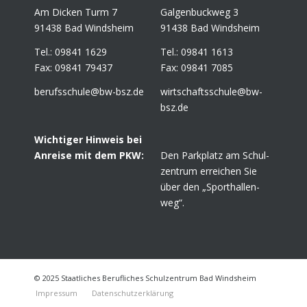
Am Dicken Turm 7
Gal­gen­buck­weg 3
91438 Bad Windsheim
91438 Bad Windsheim
Tel.: 09841 1629
Tel.: 09841 1613
Fax: 09841 79437
Fax: 09841 7085
berufsschule@​bw-​bsz.​de
wirtschaftsschule@​bw-​
bsz.​de
Wich­ti­ger Hin­weis bei
Anrei­se mit dem PKW:
Den Park­platz am Schul­
zen­trum errei­chen Sie
über den „Sport­hal­len­
weg“.
© 2025 Staatliches Berufliches Schulzentrum Bad Windsheim
Impres­sum
Daten­schutz­er­klä­rung