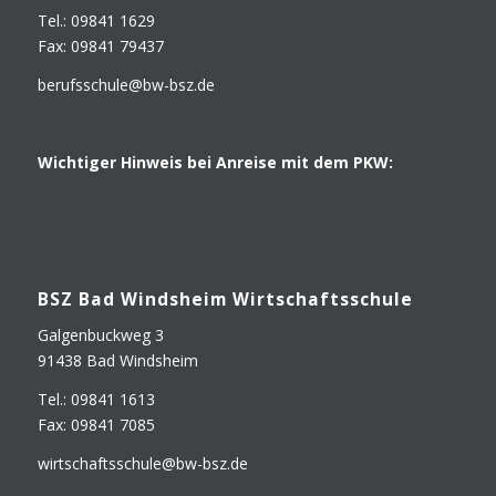
Tel.: 09841 1629
Fax: 09841 79437
berufsschule@​bw-​bsz.​de
Wich­ti­ger Hin­weis bei Anrei­se mit dem PKW:
BSZ Bad Winds­heim Wirtschaftsschule
Gal­gen­buck­weg 3
91438 Bad Windsheim
Tel.: 09841 1613
Fax: 09841 7085
wirtschaftsschule@​bw-​bsz.​de