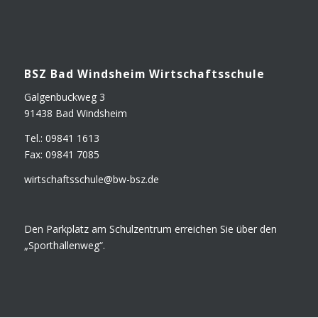
BSZ Bad Winds­heim Wirtschaftsschule
Gal­gen­buck­weg 3
91438 Bad Windsheim
Tel.: 09841 1613
Fax: 09841 7085
wirtschaftsschule@​bw-​bsz.​de
Den Park­platz am Schul­zen­trum errei­chen Sie über den
„Sport­hal­len­weg“.