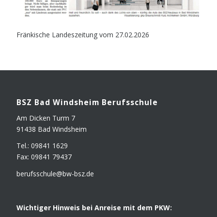
Fränkische Landeszeitung vom 27.02.2026
BSZ Bad Winds­heim Berufsschule
Am Dicken Turm 7
91438 Bad Windsheim
Tel.: 09841 1629
Fax: 09841 79437
berufsschule@​bw-​bsz.​de
Wich­ti­ger Hin­weis bei Anrei­se mit dem PKW: