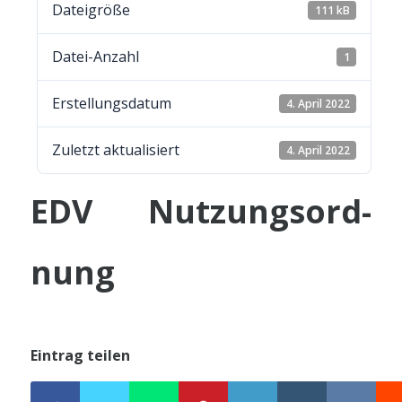
Datei­grö­ße
111 kB
Datei-Anzahl
1
Erstel­lungs­da­tum
4. April 2022
Zuletzt aktua­li­siert
4. April 2022
EDV Nut­zungs­ord­
nung
Eintrag teilen