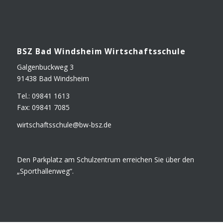
BSZ Bad Winds­heim Wirtschaftsschule
Gal­gen­buck­weg 3
91438 Bad Windsheim
Tel.: 09841 1613
Fax: 09841 7085
wirtschaftsschule@​bw-​bsz.​de
Den Park­platz am Schul­zen­trum errei­chen Sie über den
„Sport­hal­len­weg“.