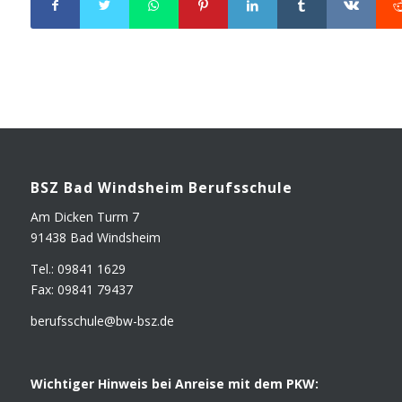
BSZ Bad Winds­heim Berufsschule
Am Dicken Turm 7
91438 Bad Windsheim
Tel.: 09841 1629
Fax: 09841 79437
berufsschule@​bw-​bsz.​de
Wich­ti­ger Hin­weis bei Anrei­se mit dem PKW: