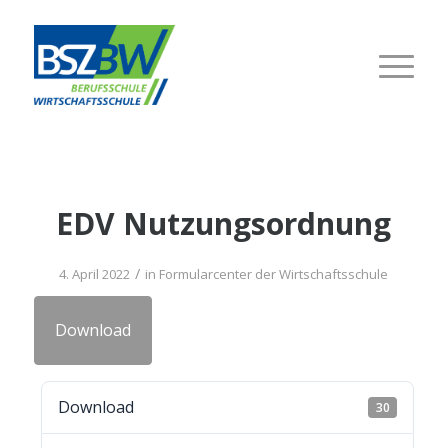
EDV Nut­zungs­ord­nung
/
4. April 2022
in
For­mu­lar­cen­ter der Wirtschaftsschule
Down­load
Down­load
30