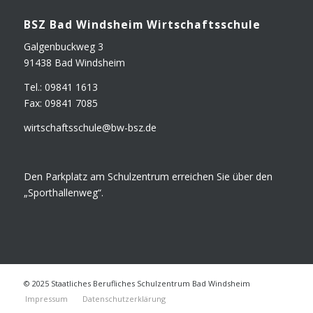
BSZ Bad Winds­heim Wirtschaftsschule
Gal­gen­buck­weg 3
91438 Bad Windsheim
Tel.: 09841 1613
Fax: 09841 7085
wirtschaftsschule@​bw-​bsz.​de
Den Park­platz am Schul­zen­trum errei­chen Sie über den
„Sport­hal­len­weg“.
© 2025 Staatliches Berufliches Schulzentrum Bad Windsheim
Impres­sum
Daten­schutz­er­klä­rung