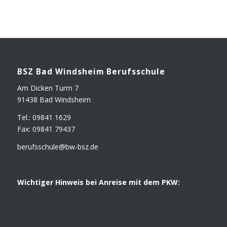
BSZ Bad Winds­heim Berufsschule
Am Dicken Turm 7
91438 Bad Windsheim
Tel.: 09841 1629
Fax: 09841 79437
berufsschule@​bw-​bsz.​de
Wich­ti­ger Hin­weis bei Anrei­se mit dem PKW: