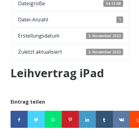
Datei­grö­ße
94.13 KB
Datei-Anzahl
1
Erstel­lungs­da­tum
3. Novem­ber 2023
Zuletzt aktua­li­siert
3. Novem­ber 2023
Leih­ver­trag iPad
Eintrag teilen