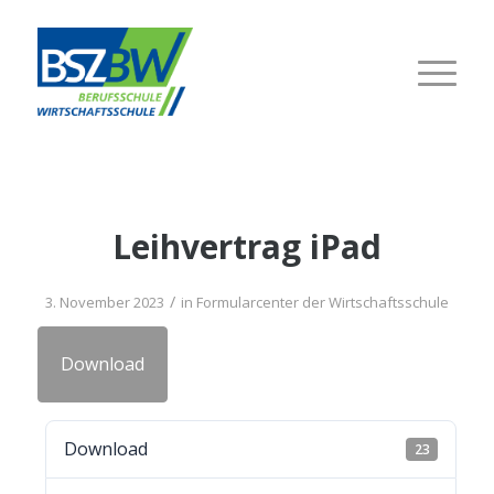
Leih­ver­trag iPad
/
3. November 2023
in
For­mu­lar­cen­ter der Wirtschaftsschule
Down­load
Down­load
23