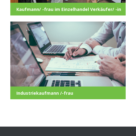
Kaufmann/ -frau im Ein­zel­han­del Verkäufer/ -in
Indus­trie­kauf­mann /-frau