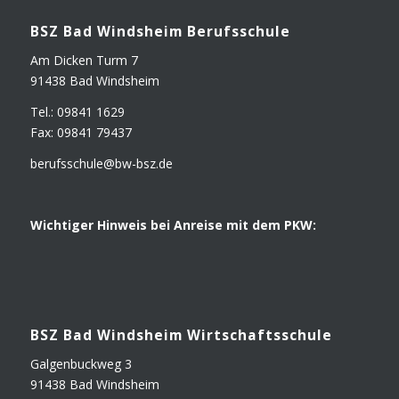
BSZ Bad Winds­heim Berufsschule
Am Dicken Turm 7
91438 Bad Windsheim
Tel.: 09841 1629
Fax: 09841 79437
berufsschule@​bw-​bsz.​de
Wich­ti­ger Hin­weis bei Anrei­se mit dem PKW:
BSZ Bad Winds­heim Wirtschaftsschule
Gal­gen­buck­weg 3
91438 Bad Windsheim