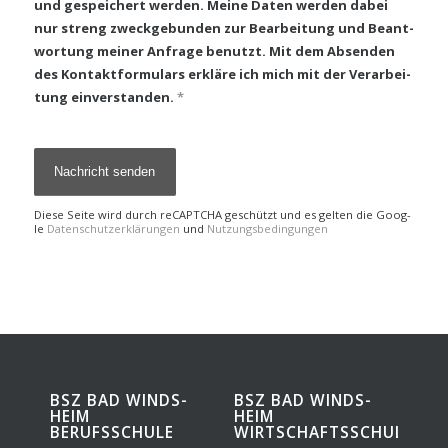
und gespei­chert wer­den. Mei­ne Daten wer­den dabei
nur streng zweck­ge­bun­den zur Bear­bei­tung und Beant­
wor­tung mei­ner Anfra­ge benutzt. Mit dem Absen­den
des Kon­takt­for­mu­lars erklä­re ich mich mit der Ver­ar­bei­
tung ein­ver­stan­den.
*
Die­se Sei­te wird durch reCAPTCHA geschützt und es gel­ten die Goog­
le
Daten­schutz­er­klä­run­gen
und
Nut­zungs­be­din­gun­gen
BSZ BAD WINDS­
BSZ BAD WINDS­
HEIM
HEIM
BERUFSSCHULE
WIRTSCHAFTSSCHULE