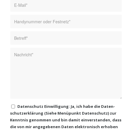
Daten­schutz Ein­wil­li­gung: Ja, ich habe die Daten­
schutz­er­klä­rung (Sie­he Menü­punkt Daten­schutz) zur
Kennt­nis genom­men und bin damit ein­ver­stan­den, dass
die von mir ange­ge­be­nen Daten elek­tro­nisch erho­ben