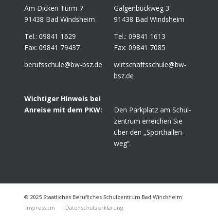
Am Dicken Turm 7
Gal­gen­buck­weg 3
91438 Bad Windsheim
91438 Bad Windsheim
Tel.: 09841 1629
Tel.: 09841 1613
Fax: 09841 79437
Fax: 09841 7085
berufsschule@​bw-​bsz.​de
wirtschaftsschule@​bw-​
bsz.​de
Wich­ti­ger Hin­weis bei
Anrei­se mit dem PKW:
Den Park­platz am Schul­
zen­trum errei­chen Sie
über den „Sport­hal­len­
weg“.
© 2025 Staatliches Berufliches Schulzentrum Bad Windsheim
Impres­sum
Daten­schutz­er­klä­rung