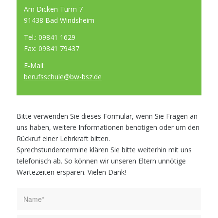
Am Dicken Turm 7
91438 Bad Windsheim
Tel.: 09841 1629
Fax: 09841 79437
E-Mail:
berufsschule@​bw-​bsz.​de
Bit­te ver­wen­den Sie die­ses For­mu­lar, wenn Sie Fra­gen an
uns haben, wei­te­re Infor­ma­tio­nen benö­ti­gen oder um den
Rück­ruf einer Lehr­kraft bitten.
Sprech­stun­den­ter­mi­ne klä­ren Sie bit­te wei­ter­hin mit uns
tele­fo­nisch ab. So kön­nen wir unse­ren Eltern unnö­ti­ge
War­te­zei­ten erspa­ren. Vie­len Dank!