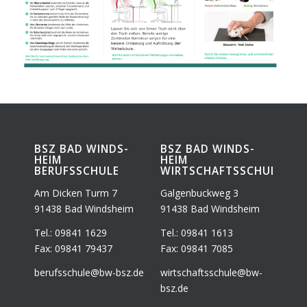
BSZ BAD WINDS­
BSZ BAD WINDS­
HEIM
HEIM
BERUFSSCHULE
WIRTSCHAFTSSCHULE
Am Dicken Turm 7
Gal­gen­buck­weg 3
91438 Bad Windsheim
91438 Bad Windsheim
Tel.: 09841 1629
Tel.: 09841 1613
Fax: 09841 79437
Fax: 09841 7085
berufsschule@​bw-​bsz.​de
wirtschaftsschule@​bw-​
bsz.​de