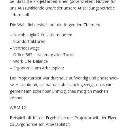
be, dass die Pro­jekt­ar­beit einen (poten­zi­el­len) Nut­zen für
uns Aus­zu­bil­den­de und/oder unse­re Aus­bil­dungs­be­trie­be
lie­fern soll.
Die Wahl fiel des­halb auf die fol­gen­den Themen:
– Nach­hal­tig­keit im Unternehmen
– Standortfaktoren
– Vertriebswege
– Office 365 – Nut­zung aller Tools
– Work-Life-Balance
– Ergo­no­mie am Arbeitsplatz
Die Pro­jekt­ar­beit war durch­aus auf­wen­dig und pha­sen­wei­
se zeit­rau­bend, sie hat uns aber auch gezeigt, dass wir
gemein­sam schein­bar Unmög­li­ches mög­lich machen
können.
WBM 12
Bei­spiel­haft für die Ergeb­nis­se der Pro­jekt­ar­beit: der Fly­er
zu „Ergo­no­mie am Arbeitsplatz“: