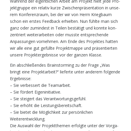
Wäh­rend der eigent­li­chen Arbeit am Pro­jekt hielt jede Pro­
jekt­grup­pe ein rela­tiv kur­ze Zwi­schen­prä­sen­ta­ti­on in unse­
rem Kon­fe­renz­raum, bei der wir von Herrn Krieg­baum
schon ein ers­tes Feed­back erhiel­ten. Nun fühl­te man sich
ganz oder zumin­dest in Tei­len bestä­tigt und konn­te kon­
zen­triert wei­ter­ar­bei­ten oder muss­te ent­spre­chen­de
Anpas­sun­gen vor­neh­men. Am Ende des Pro­jek­tes hat­ten
wir alle eine gut gefüll­te Pro­jekt­map­pe und prä­sen­tier­ten
unse­re Pro­jekt­er­geb­nis­se vor der gan­zen Klasse.
Ein abschlie­ßen­des Brain­stor­ming zu der Fra­ge „Was
bringt eine Pro­jekt­ar­beit?“ lie­fer­te unter ande­rem fol­gen­de
Ergebnisse:
– Sie ver­bes­sert die Teamarbeit.
– Sie för­dert Eigeninitiative.
– Sie stei­gert das Verantwortungsgefühl.
– Sie erhöht die Leistungsbereitschaft.
– Sie bie­tet die Mög­lich­keit zur per­sön­li­chen
Weiterentwicklung.
Die Aus­wahl der Pro­jekt­the­men erfolg­te unter der Vor­ga­