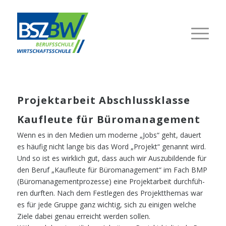
Pro­jekt­ar­beit Abschluss­klas­se
Kauf­leu­te für Büromanagement
Wenn es in den Medi­en um moder­ne „Jobs“ geht, dau­ert
es häu­fig nicht lan­ge bis das Word „Pro­jekt“ genannt wird.
Und so ist es wirk­lich gut, dass auch wir Aus­zu­bil­den­de für
den Beruf „Kauf­leu­te für Büro­ma­nage­ment“ im Fach BMP
(Büro­ma­nage­ment­pro­zes­se) eine Pro­jekt­ar­beit durch­füh­
ren durf­ten. Nach dem Fest­le­gen des Pro­jekt­the­mas war
es für jede Grup­pe ganz wich­tig, sich zu eini­gen wel­che
Zie­le dabei genau erreicht wer­den sollen.