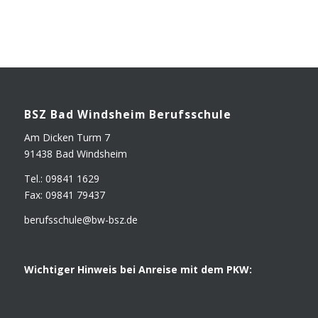
BSZ Bad Winds­heim Berufsschule
Am Dicken Turm 7
91438 Bad Windsheim
Tel.: 09841 1629
Fax: 09841 79437
berufsschule@​bw-​bsz.​de
Wich­ti­ger Hin­weis bei Anrei­se mit dem PKW: