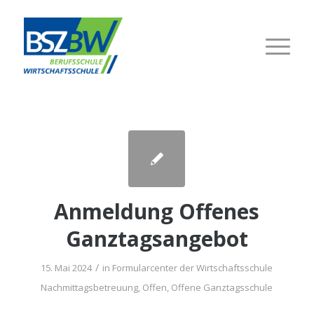
Anmel­dung Offe­nes
Ganztagsangebot
/
15. Mai 2024
in
For­mu­lar­cen­ter der Wirtschaftsschule
Nachmittagsbetreuung
,
Offen
,
Offene Ganztagsschule