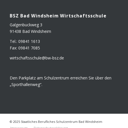
BSZ Bad Winds­heim Wirtschaftsschule
Gal­gen­buck­weg 3
91438 Bad Windsheim
Tel.: 09841 1613
Fax: 09841 7085
wirtschaftsschule@​bw-​bsz.​de
Den Park­platz am Schul­zen­trum errei­chen Sie über den
„Sport­hal­len­weg“.
© 2025 Staatliches Berufliches Schulzentrum Bad Windsheim
Impres­sum
Daten­schutz­er­klä­rung