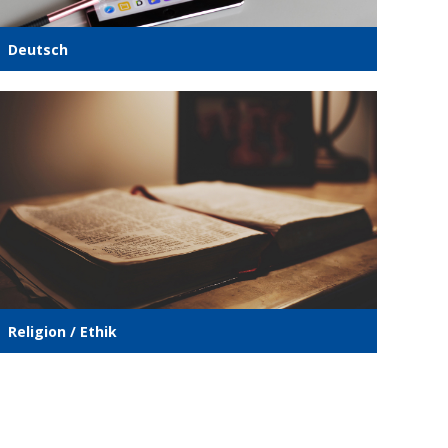
Deutsch
Reli­gi­on / Ethik