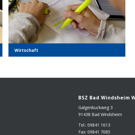
Wirt­schaft
BSZ Bad Winds­heim 
Gal­gen­buck­weg 3
91438 Bad Windsheim
Tel.: 09841 1613
Fax: 09841 7085