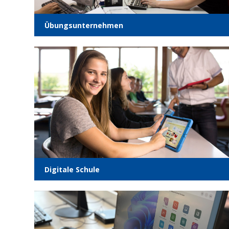
Übungs­un­ter­neh­men
Digi­ta­le Schule