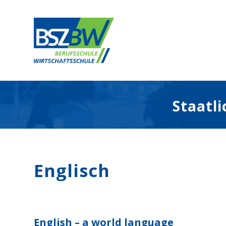
Staat­l
Englisch
English – a world language