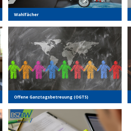
Wahl­fä­cher
Offe­ne Ganz­tags­be­treu­ung (OGTS)