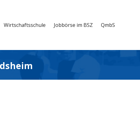
Wirt­schafts­schu­le
Job­bör­se im BSZ
QmbS
indsheim