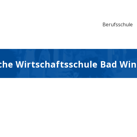
Berufs­schu­le
i­che Wirt­schafts­schu­le Bad W