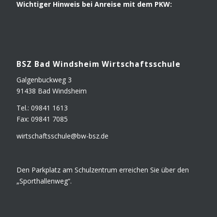
Wich­ti­ger Hin­weis bei Anrei­se mit dem PKW:
BSZ Bad Winds­heim Wirtschaftsschule
Gal­gen­buck­weg 3
91438 Bad Windsheim
Tel.: 09841 1613
Fax: 09841 7085
wirtschaftsschule@​bw-​bsz.​de
Den Park­platz am Schul­zen­trum errei­chen Sie über den
„Sport­hal­len­weg“.