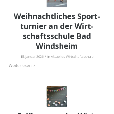
Weih­nacht­li­ches Sport­
tur­nier an der Wirt­
schafts­schu­le Bad
Windsheim
/
15. Januar 2026
in
Aktuelles Wirtschaftsschule
Wei­ter­le­sen