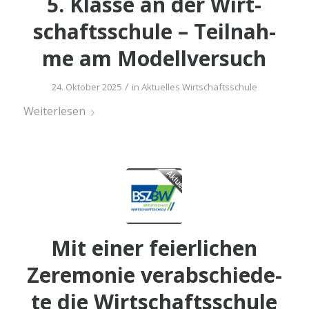
5. Klas­se an der Wirt­
schafts­schu­le – Teil­nah­
me am Modellversuch
/
24. Oktober 2025
in
Aktuelles Wirtschaftsschule
Wei­ter­le­sen
Mit einer fei­er­li­chen
Zere­mo­nie ver­ab­schie­de­
te die Wirt­schafts­schu­le