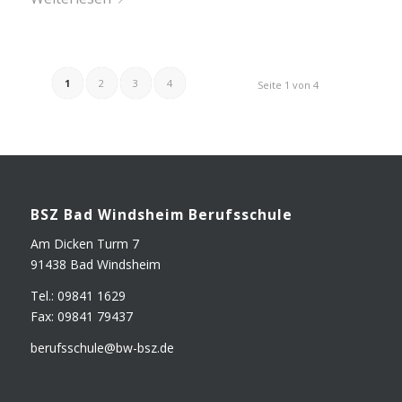
1
2
3
4
Seite 1 von 4
BSZ Bad Winds­heim Berufsschule
Am Dicken Turm 7
91438 Bad Windsheim
Tel.: 09841 1629
Fax: 09841 79437
berufsschule@​bw-​bsz.​de