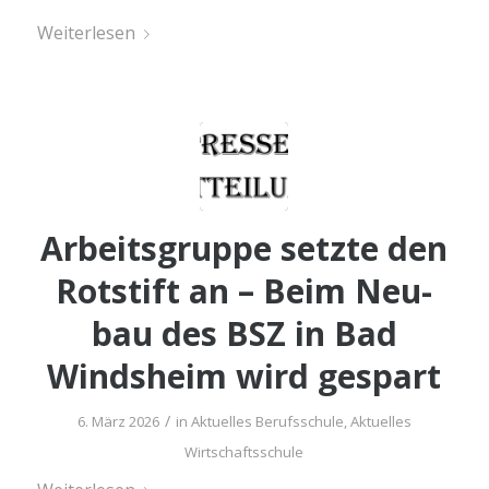
Wei­ter­le­sen
Arbeits­grup­pe setz­te den
Rot­stift an – Beim Neu­
bau des BSZ in Bad
Winds­heim wird gespart
/
6. März 2026
in
Aktuelles Berufsschule
,
Aktuelles
Wirtschaftsschule